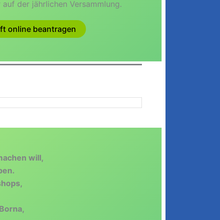
 auf der jährlichen Versammlung.
ft online beantragen
achen will,
ben.
shops,
Borna,