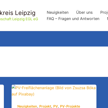
kreis Leipzig
Neuigkeiten
Über uns
Proj
FAQ – Fragen und Antworten
schaft Leipzig EGL eG
,
,
,
Neuigkeiten
Projekt
PV
PV-Projekte